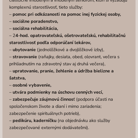
komplexnú starostlivosť, tieto služby:
–
pomoc pri odkázanosti na pomoc inej fyzickej osoby,
–
sociálne poradenstvo,
–
sociálna rehabilitácia,
– 2
4-hod. opatrovateľskú, ošetrovateľskú, rehabilitačnú
starostlivosť podľa odporúčaní lekárov,
–
ubytovanie
(jednolôžkové a dvojlôžkové izby),
–
stravovanie
(raňajky, desiata, obed, olovrant, večera s
prihliadnutím na zdravotný stav aj druhá večera),
–
upratovanie, pranie, žehlenie a údržba bielizne a
šatstva,
–
osobné vybavenie,
–
utvára podmienky na úschovu cenných vecí,
–
zabezpečuje záujmovú činnos
ť (podpora účasti na
spoločenskom živote a dianí i mimo zariadenia;
zabezpečenie spirituálnych potrieb),
–
pedikúru, kaderníčku
(na objednávku ako služby
zabezpečované externými dodávateľmi).