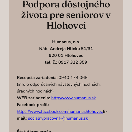
Podpora dôstojného
života pre seniorov v
Hlohovci
Humanus, n.o.
Náb. Andreja Hlinku 51/31
920 01 Hlohovec
tel. č.: 0917 322 359
Recepcia zariadenia
: 0940 174 068
(info o odporúčaných návštevných hodinách,
úradných hodinách)
WEB zariadenia:
http://www.humanus.sk
Facebook profil:
https://www.facebook.com/humanushlohovec
E-
mail:
socialnypracovnik@humanus.sk
Štatutárny orgá
n