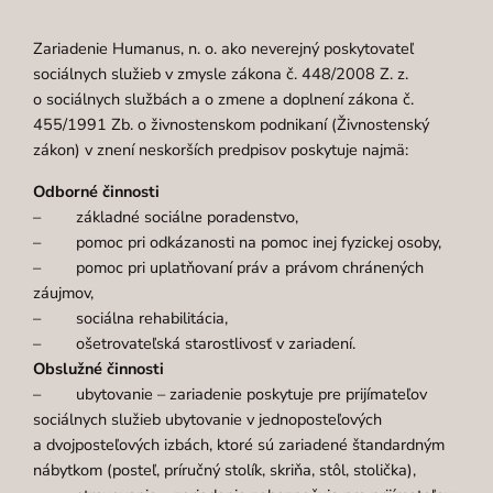
Zariadenie Humanus, n. o. ako neverejný poskytovateľ
sociálnych služieb v zmysle zákona č. 448/2008 Z. z.
o sociálnych službách a o zmene a doplnení zákona č.
455/1991 Zb. o živnostenskom podnikaní (Živnostenský
zákon) v znení neskorších predpisov poskytuje najmä:
Odborné činnosti
– základné sociálne poradenstvo,
– pomoc pri odkázanosti na pomoc inej fyzickej osoby,
– pomoc pri uplatňovaní práv a právom chránených
záujmov,
– sociálna rehabilitácia,
– ošetrovateľská starostlivosť v zariadení.
Obslužné činnosti
– ubytovanie – zariadenie poskytuje pre prijímateľov
sociálnych služieb ubytovanie v jednoposteľových
a dvojposteľových izbách, ktoré sú zariadené štandardným
nábytkom (posteľ, príručný stolík, skriňa, stôl, stolička),