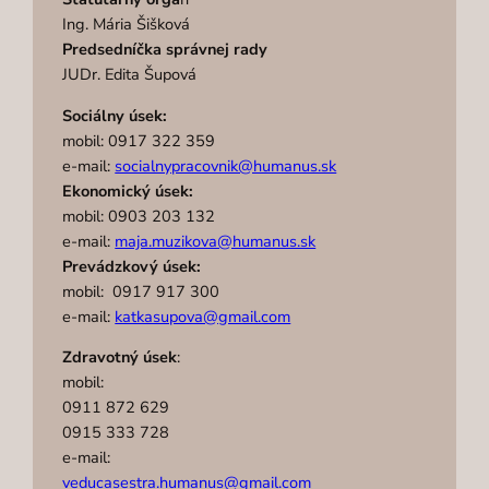
Ing. Mária Šišková
Predsedníčka správnej rady
JUDr. Edita Šupová
Sociálny úsek:
mobil: 0917 322 359
e-mail:
socialnypracovnik@humanus.sk
Ekonomický úsek:
mobil: 0903 203 132
e-mail:
maja.muzikova@humanus.sk
Prevádzkový úsek:
mobil: 0917 917 300
e-mail:
katkasupova@gmail.com
Zdravotný úsek
:
mobil:
0911 872 629
0915 333 728
e-mail:
veducasestra.humanus@gmail.com