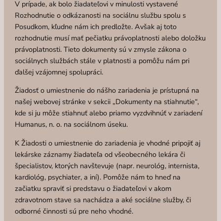
V prípade, ak bolo žiadateľovi v minulosti vystavené
Rozhodnutie o odkázanosti na sociálnu službu spolu s
Posudkom, kľudne nám ich predložte. Avšak aj toto
rozhodnutie musí mať pečiatku právoplatnosti alebo doložku
právoplatnosti. Tieto dokumenty sú v zmysle zákona o
sociálnych službách stále v platnosti a pomôžu nám pri
ďalšej vzájomnej spolupráci.
Žiadosť o umiestnenie do nášho zariadenia je prístupná na
našej webovej stránke v sekcii „Dokumenty na stiahnutie“,
kde si ju môže stiahnuť alebo priamo vyzdvihnúť v zariadení
Humanus, n. o. na sociálnom úseku.
K Žiadosti o umiestnenie do zariadenia je vhodné pripojiť aj
lekárske záznamy žiadateľa od všeobecného lekára či
špecialistov, ktorých navštevuje (napr. neurológ, internista,
kardiológ, psychiater, a iní). Pomôže nám to hneď na
začiatku spraviť si predstavu o žiadateľovi v akom
zdravotnom stave sa nachádza a aké sociálne služby, či
odborné činnosti sú pre neho vhodné.