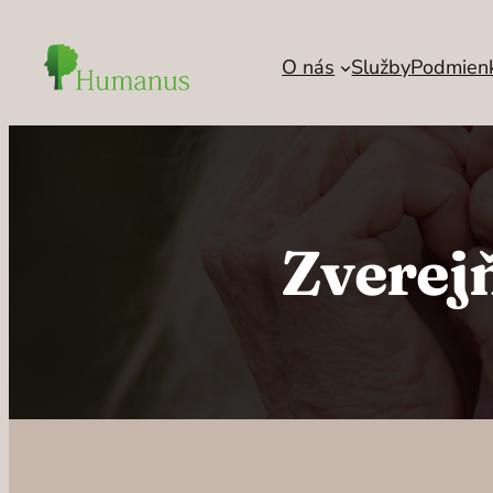
Prejsť
na
O nás
Služby
Podmienky
obsah
Zverej