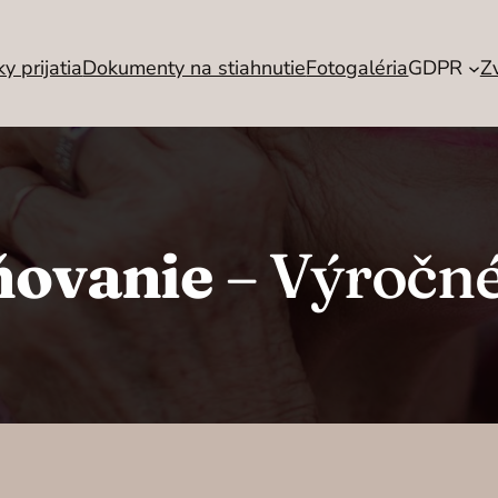
 prijatia
Dokumenty na stiahnutie
Fotogaléria
GDPR
Z
ňovanie
– Výročné