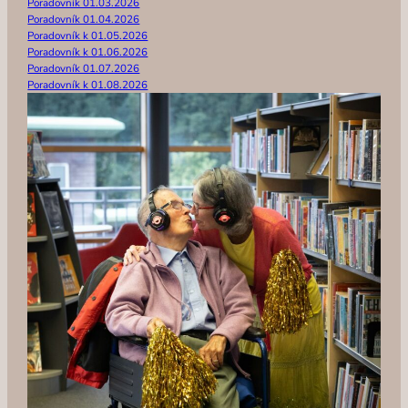
Poradovník 01.03.2026
Poradovník 01.04.2026
Poradovník k 01.05.2026
Poradovník k 01.06.2026
Poradovník 01.07.2026
Poradovník k 01.08.2026